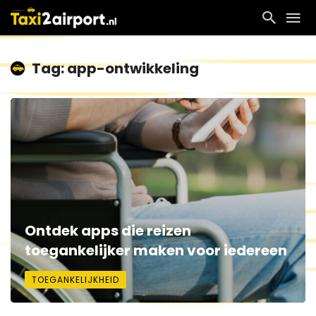
Tag: app-ontwikkeling
Ontdek apps die reizen
toegankelijker maken voor iedereen
TOEGANKELIJKHEID