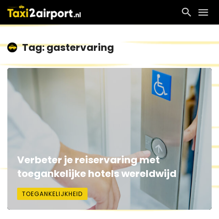
Tag: gastervaring
Verbeter je reiservaring met
toegankelijke hotels wereldwijd
TOEGANKELIJKHEID